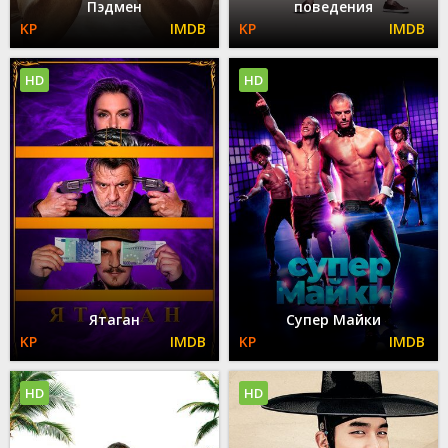
Пэдмен
поведения
HD
HD
Ятаган
Супер Майки
HD
HD