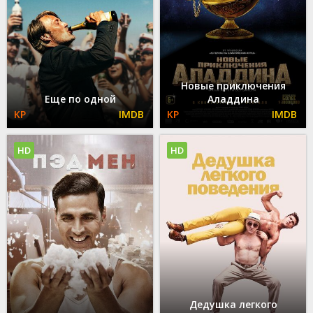
Новые приключения
Еще по одной
Аладдина
HD
HD
Дедушка легкого