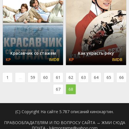
Красавчик со стажем
Как украсть реку
1
...
59
60
61
62
63
64
65
66
67
68
(C) Copyright На сайте 5.787 описаний кинокартин.
ПРАВООБЛАДАТЕЛЯМ И ПО ВОПРОСУ САЙТА →
ЖМИ СЮДА
ПОЧТА - lukmorgame@yahoo.com