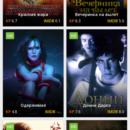
Красная жара
Вечеринка на вылет
6.7
6.1
6.3
5.0
HD
HD
Одержимая
Донни Дарко
4.8
---
7.6
8.0
HD
HD