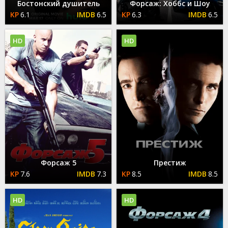
Бостонский душитель
Форсаж: Хоббс и Шоу
6.1
6.5
6.3
6.5
HD
HD
Форсаж 5
Престиж
7.6
7.3
8.5
8.5
HD
HD