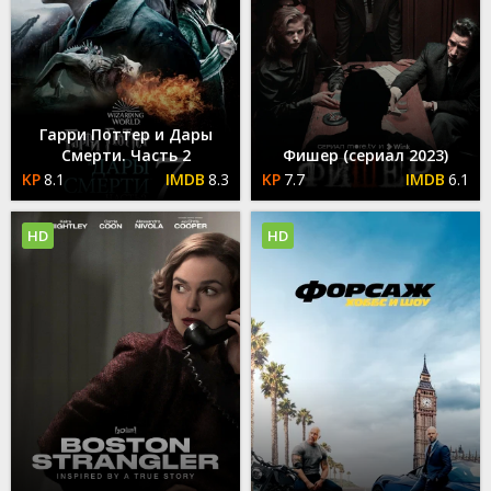
Гарри Поттер и Дары
Смерти. Часть 2
Фишер (сериал 2023)
8.1
8.3
7.7
6.1
HD
HD