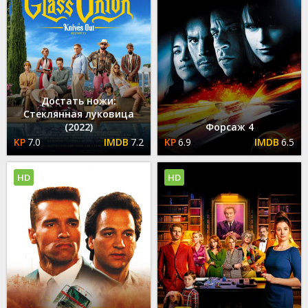
Достать ножи:
Стеклянная луковица
(2022)
Форсаж 4
7.0
7.2
6.9
6.5
HD
HD