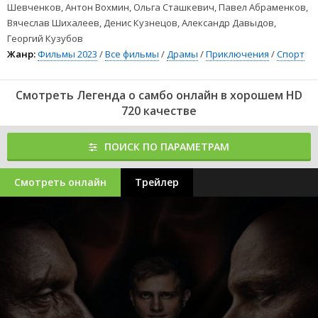
Шевченков, Антон Вохмин, Ольга Сташкевич, Павел Абраменков,
Вячеслав Шихалеев, Денис Кузнецов, Александр Давыдов,
Георгий Кузубов
Жанр:
Фильмы 2023
/
Все фильмы
/
Драмы
/
Приключения
/
Спорт
Смотреть Легенда о самбо онлайн в хорошем HD
720 качестве
ПОИСК ПО ПАРАМЕТРАМ
Смотреть онлайн
Трейлер