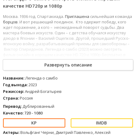
качестве HD720p и 1080р
Москва. 1936 год. Спартакиада.
Приглашена
сильнейшая команда
борцов
. И вот решающий поединок. Кто одержит победу, кого
ждет поражение, а кого – неожиданный поворот судьбы. Два
мастера боевых искусств. Один – с детства обучался искусству
дзюдо в Японии – Василий Ощепков. Другой, прошедший Русско-
японскую войну, разрабатывающий приемы для самообороны –
Виктор Спиридонов. Легенда о самбо (2023) можно смотреть
фильм онлайн в хорошем качестве HD 720 и 1080p бесплатно в
любом интернет кинотеатре, с хорошим звуком и без рекламы.
Развернуть описание
Название:
Легенда о самбо
Год выхода:
2023
Режиссер:
Андрей Богатырев
Страна:
Россия
Перевод:
Дублированный
Качество:
720 - 1080
Актеры:
Вольфганг Черни, Дмитрий Павленко, Алексей