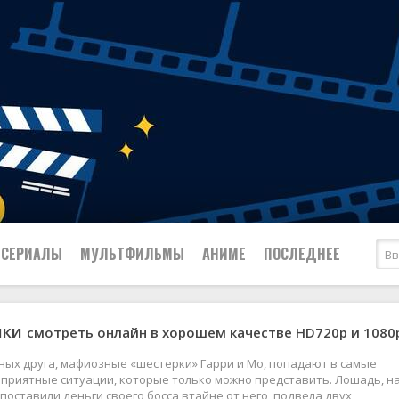
СЕРИАЛЫ
МУЛЬТФИЛЬМЫ
АНИМЕ
ПОСЛЕДНЕЕ
ики
смотреть онлайн в хорошем качестве HD720p и 1080
Все
Криминал
Боевики
Мелодрамы
ных друга, мафиозные «шестерки» Гарри и Мо, попадают в самые
Военные
2024
Приключения
приятные ситуации, которые только можно представить. Лошадь, н
поставили деньги своего босса втайне от него, подвела двух