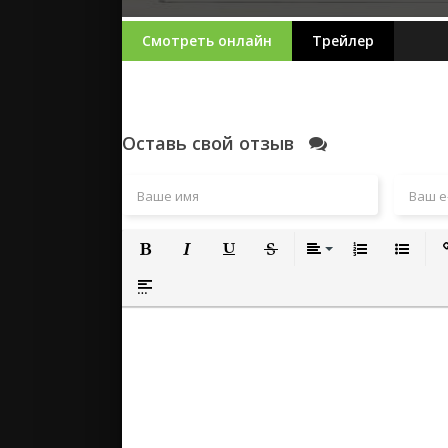
Смотреть онлайн
Трейлер
Оставь свой отзыв
Полужирный
Курсив
Подчеркнутый
Зачеркнутый
Выравнивание
Нумерованный
Маркиро
Вс
Вставка спойлера