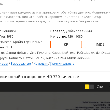
Детективы
2023
Семейные
в.
Детские
2022
Спорт
с нанимает каждого из напарников, чтобы убить другого. Мошенник
Драмы
2021
Триллеры
можно смотреть фильм онлайн в хорошем качестве HD 720 и 1080p
Комедии
Ужасы
любом интернет кинотеатре, с хорошим звуком и без рекламы.
Русские
Фантастика
ошенники
Перевод:
Дублированный
СССР
Фэнтези
Год: 1986
Качество:
720 - 1080
ые
Зарубежные
ежиссер: Брайан Де Пальма
Фильмы из соцетей
на: США
лях: Дэнни ДеВито, Джо Пископо, Харви Кейтель, Рэй Шарки, Дэн Хеда
Джули Бовассо, Пэтти ЛюПон, Антония Рей, Мими Чеккини
ильмы
/
Зарубежные
/
Комедии
/
Криминальные
ки онлайн в хорошем HD 720 качестве
Свет