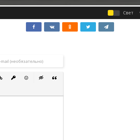
Свет
 список
ванный список
тавить ссылку
Вставить защищенную ссылку
Вставить смайлик
Вставка скрытого текста
Вставка цитаты