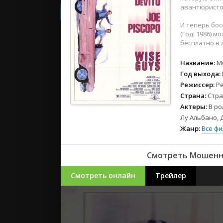
2023
авантюристо
2022
И теперь бос
2021
(Год: 1986) 
бесплатно в 
Русские
Название:
М
СССР
Год выхода:
Зарубежн
Режиссер:
Р
Страна:
Стра
Актеры:
В ро
Лу Альбано, 
Жанр:
Все ф
Смотреть Мошенни
Смотреть онлайн
Трейлер