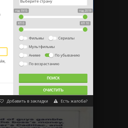
год 1915
год 2019
и
КП 0
КП 10
Фильмы
Сериалы
Мультфильмы
Аниме
По убыванию
йя,
По возрастанию
Добавить в закладки
Есть жалоба?