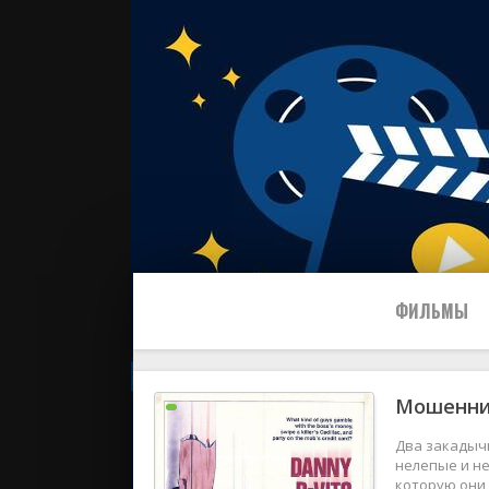
ФИЛЬМЫ
Мошенн
Все
Два закадыч
2024
нелепые и не
которую они 