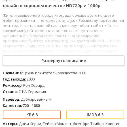
онлайн в хорошем качестве HD720p и 1080р
Жители волшебного города Ктограда больше всего на свете
любят праздники — «кторжества», а уж к Рождеству так готовятся
весь год. Часы на главной площади ведут обратный отсчёт, и с
каждой минутой горожане становятся всё суетливее и
напряжённее, а город накрывает неконтролируемое
праздничное буйство. А в этом году ожидается юбилей — 1000-е
кторжество. Лишь только Гринч (Джим Керри) — неприятное с
виду зеленоватое существо, что живёт в пещере на соседней
горе, ненавидит весь этот переполох. Устав от постоянной
Развернуть описание
музыки, звона колокольчиков и бесконечных поздравлений, он
решает отомстить. Когда-то Гринча, когда он ещё был
маленьким, усыновили две пожилые сестры. Он был робким
Название:
Гринч похититель рождества 2000
ребёнком и влюбился в самую красивую девушку из класса,
Год выхода:
2000
которая, как ни странно, ответила ему взаимностью. Но
Режиссер:
Рон Ховард
ровесники дразнили его за нестандартную внешность и
Страна:
США, Германия
повышенную волосатость. Постоянные насмешки вынудили
Гринча уехать из города, и он стал отшельником, а его
Перевод:
Дублированный
единственный друг — пёс по имени Макс. И вот, скрываясь в
Качество:
720 - 1080
неприметном балахоне и за весёлой маской, Гринч строит козни
всему городу: ставит всем подножки и плюётся из трубочки,
6.8
6.3
ломает украшения и даже сжигает главную городскую ёлку —
одним словом, всеми способами старается уничтожить
Актеры:
Джим Керри, Тейлор Момсен, Джеффри Тэмбор, Кристин